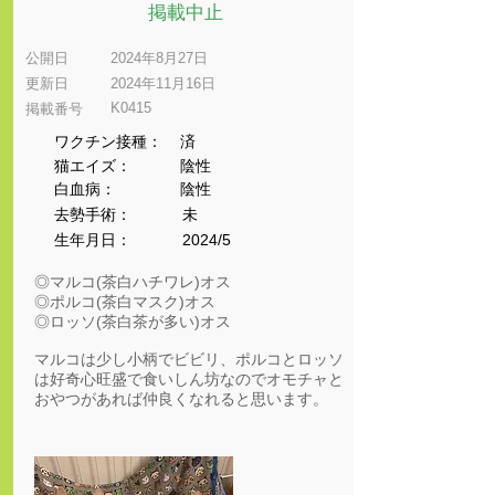
掲載中止
公開日
2024年8月27日
更新日
2024年11月16日
K0415
​掲載番号
ワクチン接種：
済
猫エイズ：
陰性
​白血病：
陰性
​去勢手術：
未
生年月日：
2024/5
◎マルコ(茶白ハチワレ)オス
◎ポルコ(茶白マスク)オス
◎ロッソ(茶白茶が多い)オス
マルコは少し小柄でビビリ、ポルコとロッソ
は好奇心旺盛で食いしん坊なのでオモチャと
おやつがあれば仲良くなれると思います。