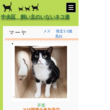
中央区 飼い主のいないネコ達
メス
推定1-2歳
マーヤ
黒白
卒業
2/16譲渡会参加予定