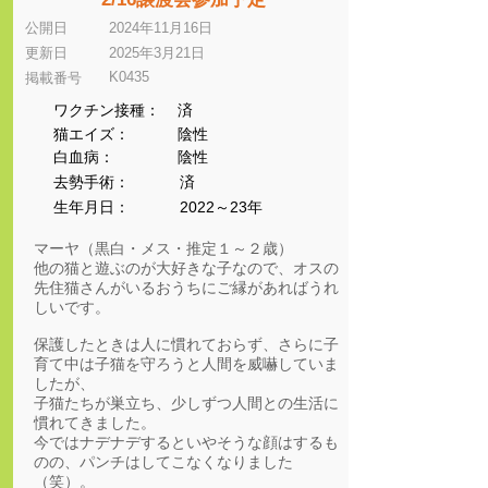
公開日
2024年11月16日
更新日
2025年3月21日
K0435
​掲載番号
ワクチン接種：
済
猫エイズ：
陰性
​白血病：
陰性
​去勢手術：
済
生年月日：
2022～23年
マーヤ（黒白・メス・推定１～２歳）
他の猫と遊ぶのが大好きな子なので、オスの
先住猫さんがいるおうちにご縁があればうれ
しいです。
保護したときは人に慣れておらず、さらに子
育て中は子猫を守ろうと人間を威嚇していま
したが、
子猫たちが巣立ち、少しずつ人間との生活に
慣れてきました。
今ではナデナデするといやそうな顔はするも
のの、パンチはしてこなくなりました
（笑）。