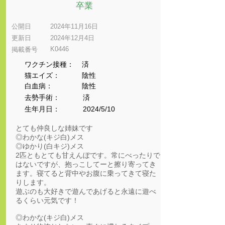
卒業
公開日
2024年11月16日
更新日
2024年12月4日
K0446
​掲載番号
ワクチン接種：
済
猫エイズ：
陰性
​白血病：
陰性
​去勢手術：
済
生年月日：
2024/5/10
とても仲良しな姉妹です
◎わかな(キジ白)メス
◎ゆかり(白キジ)メス
2匹ともとても甘えんぼです。常にべったりで
はないですが、抱っこしてーと擦り寄ってき
ます。寝てると背中やお腹に乗ってきて寝た
りします。
遊ぶのも大好きで遊んであげると永遠に遊べ
るくらい元気です！
◎わかな(キジ白)メス