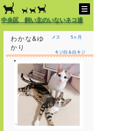
中央区 飼い主のいないネコ達
メス
5ヶ月
わかな&ゆ
かり
キジ白＆白キジ