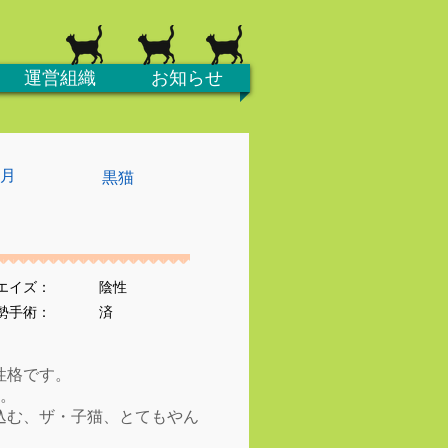
運営組織
お知らせ
ヶ月
黒猫
エイズ：
陰性
去勢手術：
済
性格です。
す。
込む、ザ・子猫、とてもやん