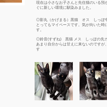
現在は小さなお子さんと先住猫のいる預
ぐに新しい環境に馴染みました。
◎影丸（かげまる）黒猫 オス しっぽ中
とってもマイペースです。気が向いた時
す。
◎鈴音(すずね) 黒猫 メス しっぽの先
あまり自分からは甘えに来ないのですが
す