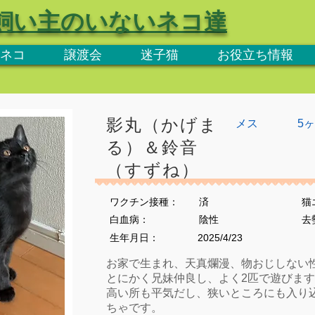
飼い主のいないネコ達
ネコ
譲渡会
迷子猫
お役立ち情報
影丸（かげま
メス
5
る）＆鈴音
（すずね）
ワクチン接種：
済
猫
​白血病：
陰性
​
生年月日：
2025/4/23
お家で生まれ、天真爛漫、物おじしない
とにかく兄妹仲良し、よく2匹で遊びま
高い所も平気だし、狭いところにも入り
ちゃです。