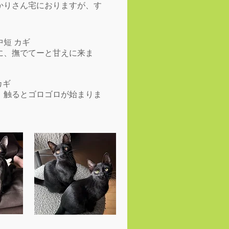
かりさん宅におりますが、す
短 カギ
に、撫でてーと甘えに来ま
カギ
、触るとゴロゴロが始まりま