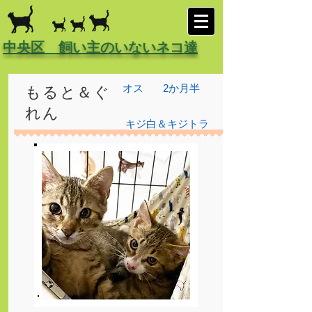
中央区 飼い主のいないネコ達
オス
2か月半
もると＆ぐ
れん
キジ白＆キジトラ