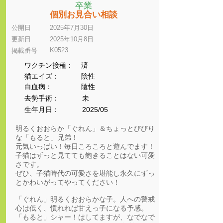
卒業
個別お見合い相談
公開日
2025年7月30日
更新日
2025年10月8日
K0523
​掲載番号
ワクチン接種：
済
猫エイズ：
陰性
​白血病：
陰性
​去勢手術：
未
生年月日：
2025/05
明るくおおらか「ぐれん」＆ちょっとびびり
な「もると」兄弟！
元気いっぱい！毎日ころころと遊んでます！
子猫はずっと見てても飽きることはない可愛
さです。
ぜひ、子猫時代の可愛さを堪能し永久にずっ
とかわいがってやってください！
「ぐれん」明るくおおらかな子。人への警戒
心は低く、慣れれば甘えっ子になる予感。
「もると」シャー！はしてますが、なでなで