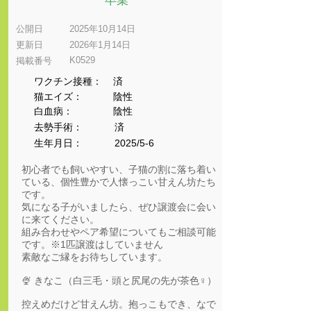
卒業
公開日
2025年10月14日
更新日
2026年1月14日
K0529
​掲載番号
ワクチン接種：
済
猫エイズ：
陰性
​白血病：
陰性
​去勢手術：
済
生年月日：
2025/5-6
初心者でも飼いやすい、子猫の割に落ち着い
ている、個性豊かで人懐っこい甘えん坊たち
です。
気になる子がいましたら、ぜひ譲渡会に会い
に来てください。
組み合わせやペア希望についてもご相談可能
です。※1匹譲渡はしていません
素敵なご縁をお待ちしています。
🍨 きなこ（白三毛・頭と尻尾の先が茶色♀）
控えめだけど甘えん坊。抱っこもでき、なで