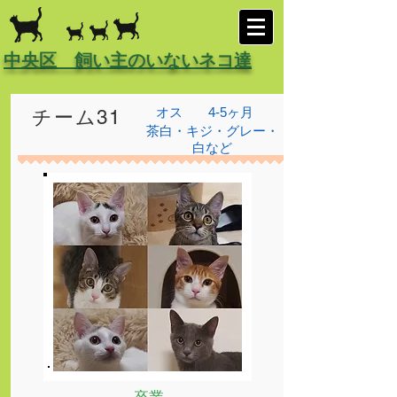
中央区 飼い主のいないネコ達
オス
4-5ヶ月
チーム31
茶白・キジ・グレー・
白など