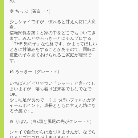
め。
🍪 ちっぷ（茶白・♂）
少しシャイですが、慣れると甘えん坊に大変
身。
信頼関係を築くと家の中をどこでもついてき
ます。みんとやろっきーとにゃんプロする
「THE 男の子」な性格です。かまってほしい
ときに甘噛みをすることがあるので、同時に
複数の子を見てあげられるご家庭が理想で
す。
🪨 ろっきー（グレー・♂）
いちばんビビリでつい「シャー」と言ってし
まいますが、落ち着けば来客でもなでなで
OK。
少し毛足が長めで、くまっぽいフォルムがチ
ャームポイント。成長とともに甘えん坊にな
る予感です。
🎀 りぼん（白x頭と尻尾の先がグレー・♀）
シャイで自分からは近づきませんが、なでら
れるとゴロゴロが止まりません。