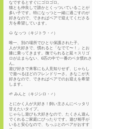
なでするとすぐにゴロゴロ。
猫とも仲良しで誰かとくっついていることが
多い子です。特になっつと一緒に過ごすのが
好きなので、できればペアで迎えてくださる
方を希望しています。
🌰 なっつ（キジトラ・♂）
唯一、別の場所でひとり保護された子。
人が大好きで、慣れると「なでて〜！」とお
膝に乗ってきます。撫でられると延々スリゴ
ロが止まらない、6匹の中で一番のベタ慣れさ
ん。
遊び好きで来客にも人見知りせず、じゃらし
で遊べるほどのフレンドリーさ。きなこが大
好きなので、できればペアでのお迎えを希望
します。
🌱 みんと（キジシロ・♂）
とにかく人が大好き！飼い主さんにベッタリ
甘えたいタイプ。
じゃらし遊びも大好きなので、たくさん遊ん
でくれるご家庭にぴったりです。遊び相手が
いると安心なので、ちっぷとのペアがおすす