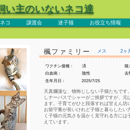
飼い主のいないネコ達
ネコ
譲渡会
迷子猫
お役立ち情報
楓ファミリー
メス
2ヶ
ワクチン接種：
済
猫
​白血病：
陰性
​
生年月日：
2025/7/25
天真爛漫な、物怖じしない子猫たちです
しナーバスでシャーがご挨拶ですが、元
ます。子育てがひと段落すれば甘えん坊
お留守番が長いけれど子猫と暮らしたい
く子猫の元気さを温かく見守れる方には
えています。