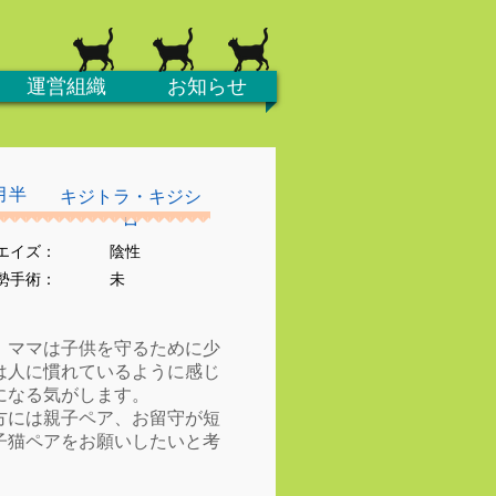
運営組織
お知らせ
月半
キジトラ・キジシ
ロ
エイズ：
陰性
去勢手術：
未
。ママは子供を守るために少
は人に慣れているように感じ
になる気がします。
方には親子ペア、お留守が短
子猫ペアをお願いしたいと考