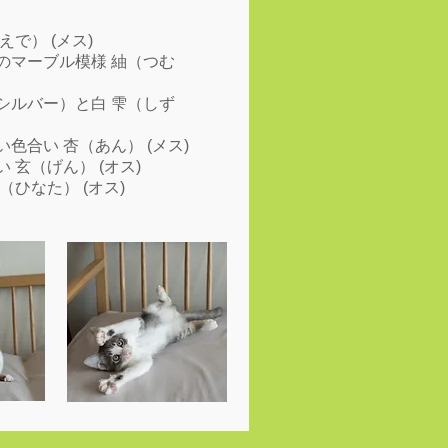
で） (メス)
のマーブル模様 紬（つむ
シルバー）と白 雫（しず
色合い 杏（あん） (メス)
玄（げん） (オス)
ひなた） (オス)