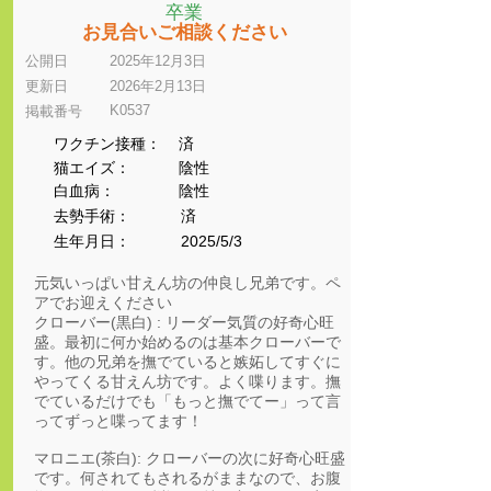
卒業
お見合いご相談ください
公開日
2025年12月3日
更新日
2026年2月13日
K0537
​掲載番号
ワクチン接種：
済
猫エイズ：
陰性
​白血病：
陰性
​去勢手術：
済
生年月日：
2025/5/3
元気いっぱい甘えん坊の仲良し兄弟です。ペ
アでお迎えください
クローバー(黒白) : リーダー気質の好奇心旺
盛。最初に何か始めるのは基本クローバーで
す。他の兄弟を撫でていると嫉妬してすぐに
やってくる甘えん坊です。よく喋ります。撫
でているだけでも「もっと撫でてー」って言
ってずっと喋ってます！
マロニエ(茶白): クローバーの次に好奇心旺盛
です。何されてもされるがままなので、お腹