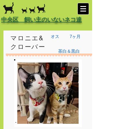
中央区 飼い主のいないネコ達
オス
7ヶ月
マロニエ&
クローバー
茶白＆黒白