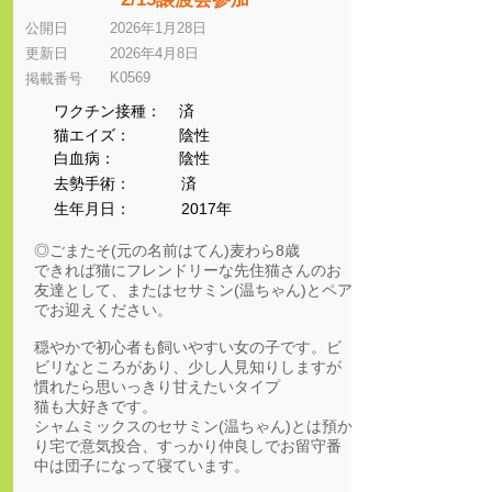
公開日
2026年1月28日
更新日
2026年4月8日
K0569
​掲載番号
ワクチン接種：
済
猫エイズ：
陰性
​白血病：
陰性
​去勢手術：
済
生年月日：
2017年
◎ごまたそ(元の名前はてん)麦わら8歳
できれば猫にフレンドリーな先住猫さんのお
友達として、またはセサミン(温ちゃん)とペア
でお迎えください。
穏やかで初心者も飼いやすい女の子です。ビ
ビリなところがあり、少し人見知りしますが
慣れたら思いっきり甘えたいタイプ
猫も大好きです。
シャムミックスのセサミン(温ちゃん)とは預か
り宅で意気投合、すっかり仲良しでお留守番
中は団子になって寝ています。