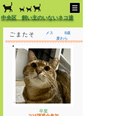
中央区 飼い主のいないネコ達
メス
8歳
ごまたそ
麦わら
卒業
2/15譲渡会参加