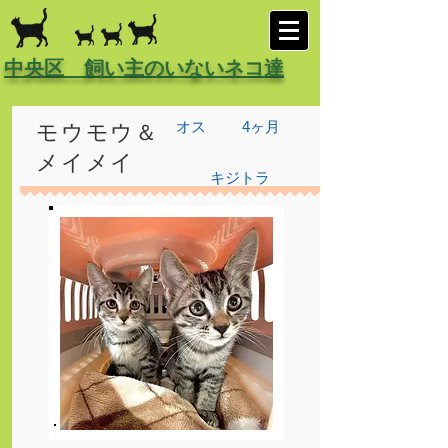
中央区 飼い主のいないネコ達
オス
4ヶ月
モウモウ＆
メイメイ
キジトラ