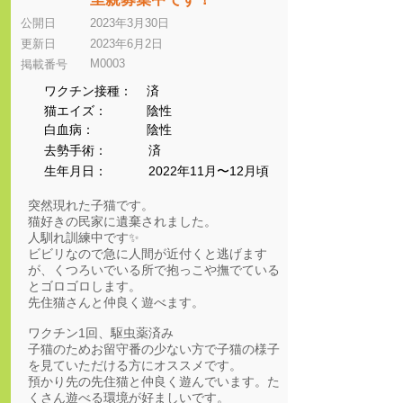
公開日
2023年3月30日
更新日
2023年6月2日
M0003
​掲載番号
ワクチン接種：
済
猫エイズ：
陰性
​白血病：
陰性
​去勢手術：
済
生年月日：
2022年11月〜12月頃
突然現れた子猫です。
猫好きの民家に遺棄されました。
人馴れ訓練中です✨
ビビリなので急に人間が近付くと逃げます
が、くつろいでいる所で抱っこや撫でている
とゴロゴロします。
先住猫さんと仲良く遊べます。
ワクチン1回、駆虫薬済み
子猫のためお留守番の少ない方で子猫の様子
を見ていただける方にオススメです。
預かり先の先住猫と仲良く遊んでいます。た
くさん遊べる環境が好ましいです。