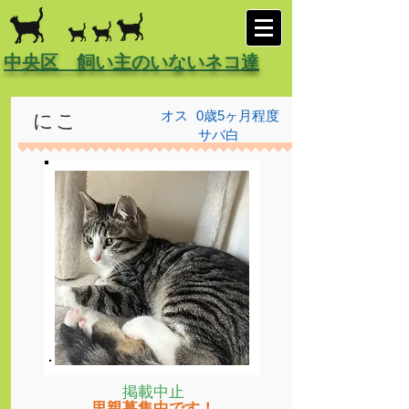
中央区 飼い主のいないネコ達
オス
0歳5ヶ月程度
にこ
サバ白
掲載中止
里親募集中です！