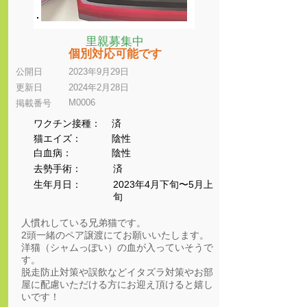
里親募集中
個別対応可能です
公開日
2023年9月29日
更新日
2024年2月28日
M0006
​掲載番号
ワクチン接種：
済
猫エイズ：
陰性
​白血病：
陰性
​去勢手術：
済
生年月日：
2023年4月下旬〜5月上
旬
人慣れしている兄弟猫です。
2頭一緒のペア譲渡にてお願いいたします。
洋猫（シャムっぽい）の血が入っていそうで
す。
脱走防止対策や誤飲などイタズラ対策やお部
屋に配慮いただける方にお迎え頂けると嬉し
いです！