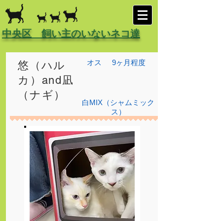
中央区 飼い主のいないネコ達
オス
9ヶ月程度
悠（ハル
カ）and凪
（ナギ）
白MIX（シャムミック
ス）