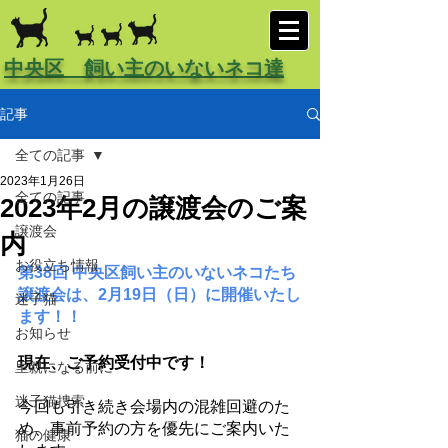
中央区 飼い主のいないネコ達
記事
全ての記事
2023年1月26日
全ての記事
2023年2月の譲渡会のご案
譲渡会
内
お役立ち情報
第38回 中央区飼い主のいないネコたち 
譲渡会は、2月19日（日）に開催いたし
迷子猫
ます！！
お知らせ
現在、ご予約受付中です！
里親になる前に
迷子猫捜索
今回も引き続き会場内の混雑回避のた
め、事前予約の方を優先にご案内いた
猫の健康