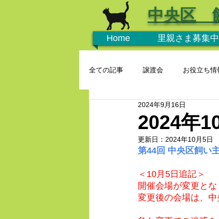
中央区 
Home
里親さま募集中
全ての記事
譲渡会
お役立ち情
2024年9月16日
2024
更新日：
2024年10月5日
第44回 中央区飼い
＜10月5日追記＞
開催会場が変更とな
変更後の会場は、中