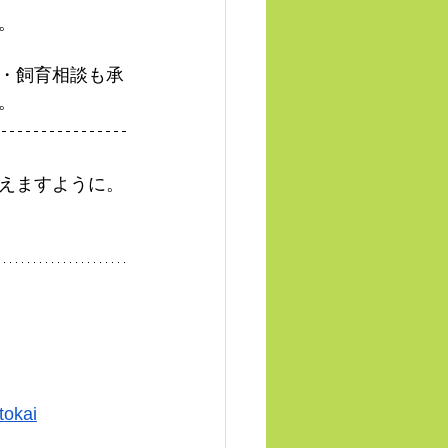
。
・飼育相談も承
。
えますように。
tokai