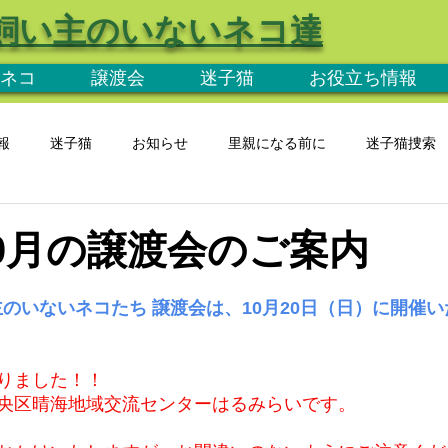
飼い主のいないネコ達
ネコ
譲渡会
迷子猫
お役立ち情報
報
迷子猫
お知らせ
里親になる前に
迷子猫捜索
年10月の譲渡会のご案内
主のいないネコたち 譲渡会は、10月20日（日）に開催
りました！！
央区晴海地域交流センターはるみらいです。