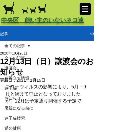
中央区 飼い主のいないネコ達
記事
全ての記事
2020年10月26日
全ての記事
12月13日（日）譲渡会のお
譲渡会
知らせ
お役立ち情報
更新日：
2021年1月15日
コロナウィルスの影響により、5月・9
迷子猫
月と続けて中止となっておりました
お知らせ
が、12月は予定通り開催する予定で
す。
里親になる前に
迷子猫捜索
猫の健康