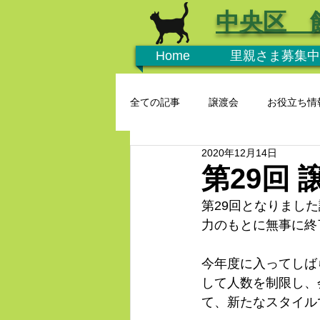
中央区 
Home
里親さま募集中
全ての記事
譲渡会
お役立ち情
2020年12月14日
第29回
第29回となりまし
力のもとに無事に終
今年度に入ってしば
して人数を制限し、
て、新たなスタイル