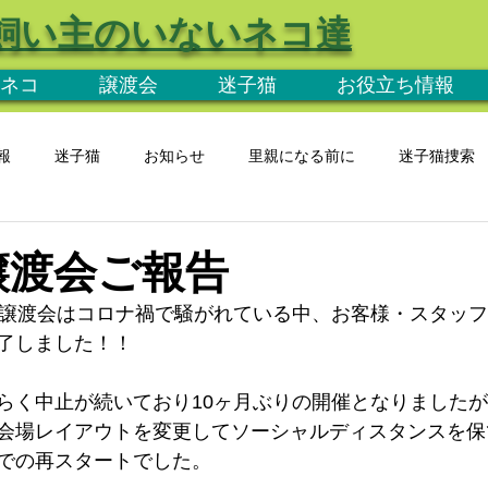
飼い主のいないネコ達
ネコ
譲渡会
迷子猫
お役立ち情報
報
迷子猫
お知らせ
里親になる前に
迷子猫捜索
 譲渡会ご報告
た譲渡会はコロナ禍で騒がれている中、お客様・スタッ
了しました！！
らく中止が続いており10ヶ月ぶりの開催となりました
会場レイアウトを変更してソーシャルディスタンスを保
での再スタートでした。