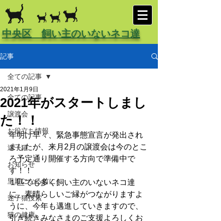
中央区 飼い主のいないネコ達
記事
全ての記事
2021年1月9日
全ての記事
2021年がスタートしまし
譲渡会
た！！
お役立ち情報
年明け早々、緊急事態宣言が発出され
ましたが、来月2月の譲渡会は今のとこ
迷子猫
ろ予定通り開催する方向で準備中で
お知らせ
す！！
里親になる前に
１匹でも多く飼い主のいないネコ達
に、素晴らしいご縁がつながりますよ
迷子猫捜索
うに、今年も邁進していきますので、
猫の健康
引き続きみなさまのご支援よろしくお