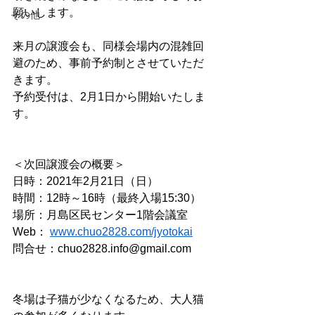
願いします。
その他
来月の譲渡会も、同様会場内の混雑回
避のため、事前予約制とさせていただ
きます。
予約受付は、2月1日から開始いたしま
す。
＜次回譲渡会の概要＞
日時：2021年2月21日（日）
時間：12時～16時（最終入場15:30）
場所：月島区民センター1階会議室
Web： 
www.chuo2828.com/jyotokai
問合せ：chuo2828.info@gmail.com
冬場は子猫が少なくなるため、大人猫