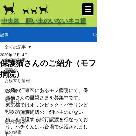
中央区 飼い主のいないネコ達
記事
全ての記事
2020年12月14日
全ての記事
保護猫さんのご紹介（モフ
譲渡会
病院）
お役立ち情報
お隣の江東区にあるモフ病院にて、保
迷子猫
護猫さんの里親さまを募集中です。
お知らせ
東京都では
オリンピック・パラリンピ
里親になる前に
ックの施設周辺の「飼い主のいない
猫」を保護する試行譲渡
を行なってお
迷子猫捜索
り、ハチくんはお台場で保護されまし
猫の健康
た。