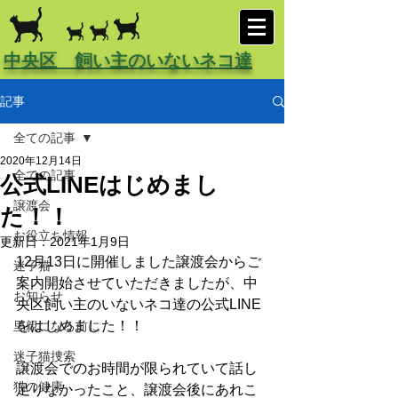
中央区 飼い主のいないネコ達
記事
全ての記事
2020年12月14日
全ての記事
公式LINEはじめまし
譲渡会
た！！
お役立ち情報
更新日：
2021年1月9日
12月13日に開催しました譲渡会からご
迷子猫
案内開始させていただきましたが、中
お知らせ
央区飼い主のいないネコ達の公式LINE
をはじめました！！
里親になる前に
迷子猫捜索
譲渡会でのお時間が限られていて話し
猫の健康
足りなかったこと、譲渡会後にあれこ