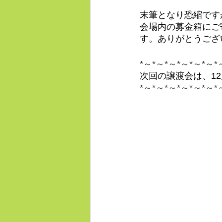
末筆となり恐縮です
会場内の募金箱にご
す。ありがとうござ
*～*～*～*～*～*～*
次回の譲渡会は、1
*～*～*～*～*～*～*