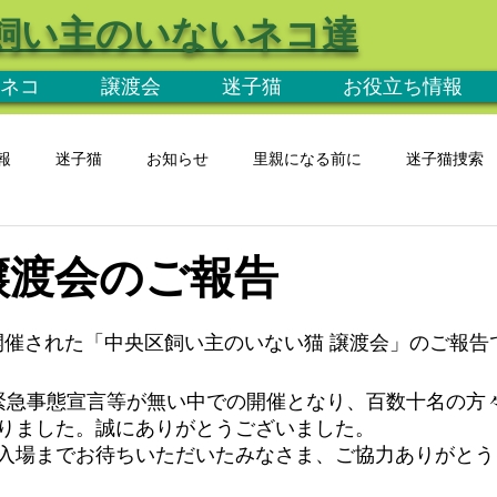
飼い主のいないネコ達
ネコ
譲渡会
迷子猫
お役立ち情報
報
迷子猫
お知らせ
里親になる前に
迷子猫捜索
 譲渡会のご報告
日に開催された「中央区飼い主のいない猫 譲渡会」のご報告
緊急事態宣言等が無い中での開催となり、百数十名の方
りました。誠にありがとうございました。
入場までお待ちいただいたみなさま、ご協力ありがとう