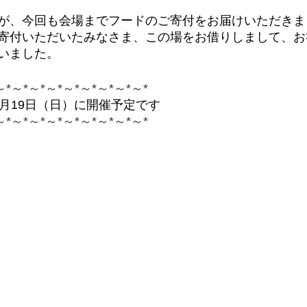
が、今回も会場までフードのご寄付をお届けいただきま
寄付いただいたみなさま、この場をお借りしまして、お
いました。
～*～*～*～*～*～*～*～*～*
2月19日（日）に開催予定です
～*～*～*～*～*～*～*～*～*