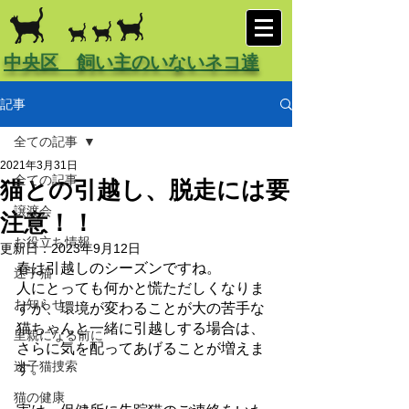
中央区 飼い主のいないネコ達
記事
全ての記事
2021年3月31日
全ての記事
猫との引越し、脱走には要
譲渡会
注意！！
お役立ち情報
更新日：
2023年9月12日
春は引越しのシーズンですね。
迷子猫
人にとっても何かと慌ただしくなりま
お知らせ
すが、環境が変わることが大の苦手な
猫ちゃんと一緒に引越しする場合は、
里親になる前に
さらに気を配ってあげることが増えま
迷子猫捜索
す。
猫の健康