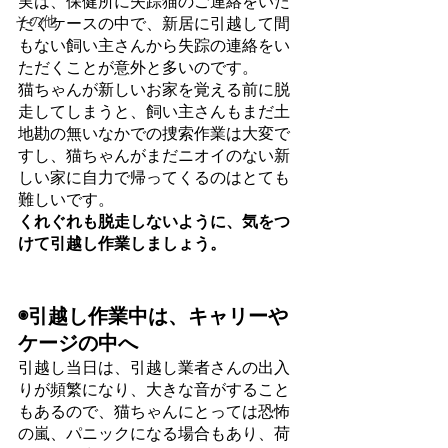
実は、保健所に失踪猫のご連絡をいた
その他
だくケースの中で、新居に引越して間
もない飼い主さんから失踪の連絡をい
ただくことが意外と多いのです。
猫ちゃんが新しいお家を覚える前に脱
走してしまうと、飼い主さんもまだ土
地勘の無いなかでの捜索作業は大変で
すし、猫ちゃんがまだニオイのない新
しい家に自力で帰ってくるのはとても
難しいです。
くれぐれも脱走しないように、気をつ
けて引越し作業しましょう。
◉引越し作業中は、キャリーや
ケージの中へ
引越し当日は、引越し業者さんの出入
りが頻繁になり、大きな音がすること
もあるので、猫ちゃんにとっては恐怖
の嵐、パニックになる場合もあり、荷